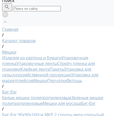
Поиск
Главная
/
Каталог товаров
/
Мешки
Изделия из картона и бумаги
Упаковочная
пленка
Упаковочные ленты
Стрейч пленка для
упаковки
Клейкая лента
Пакеты
Упаковка для
сельскохозяйственной продукции
Упаковка для
маркетплейсов
Мешки
Перчатки
Ветошь
/
Биг-бэг
Белые мешки полипропиленовые
Зеленые мешки
полипропиленовые
Мешки для мусора
Биг-бэг
/
Биг-бэг 90х90х160см МКР 2 стропы верх-открытый,