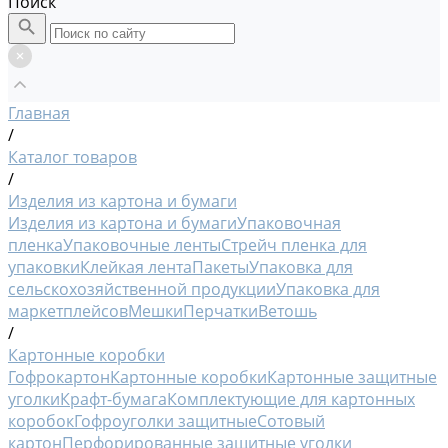
Поиск
Главная
/
Каталог товаров
/
Изделия из картона и бумаги
Изделия из картона и бумаги
Упаковочная
пленка
Упаковочные ленты
Стрейч пленка для
упаковки
Клейкая лента
Пакеты
Упаковка для
сельскохозяйственной продукции
Упаковка для
маркетплейсов
Мешки
Перчатки
Ветошь
/
Картонные коробки
Гофрокартон
Картонные коробки
Картонные защитные
уголки
Крафт-бумага
Комплектующие для картонных
коробок
Гофроуголки защитные
Сотовый
картон
Перфорированные защитные уголки